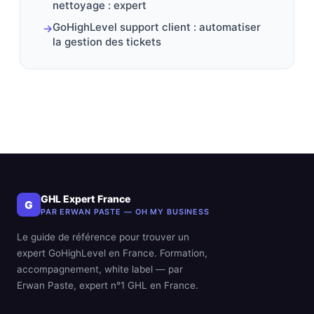
nettoyage : expert
GoHighLevel support client : automatiser
→
la gestion des tickets
GHL Expert France
G
PAR ERWAN PASTE — OH MY BUSINESS
Le guide de référence pour trouver un
expert GoHighLevel en France. Formation,
accompagnement, white label — par
Erwan Paste, expert n°1 GHL en France.